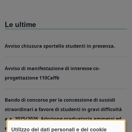
Le ultime
Avviso chiusura sportello studenti in presenza.
Avviso di manifestazione di interesse co-
progettazione 110Caffè
Bando di concorso per la concessione di sussidi
straordinari a favore di studenti in gravi difficoltà
a.a. 2025/2026. Adozione graduatoria ammessi ed
elenco esclusi. Liquidazione a favore degli studenti
Utilizzo dei dati personali e dei cookie