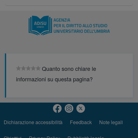
Quanto sono chiare le
informazioni su questa pagina?
Dichiarazione accessibilità
(opens in new tab)
Feedback
Note legali
Piè di pagina