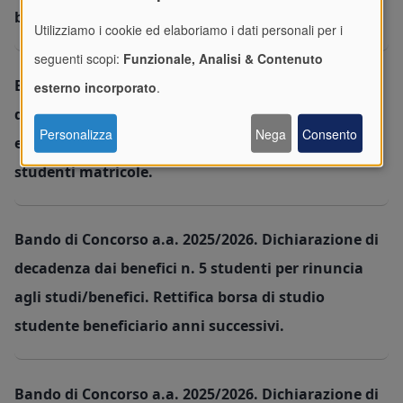
beneficiari.
Utilizziamo i cookie ed elaboriamo i dati personali per i
seguenti scopi:
Funzionale, Analisi & Contenuto
Bando di Concorso a.a. 2025/2026. Dichiarazione di
esterno incorporato
.
decadenza dai benefici e cambio fascia ISEE per
Personalizza
Nega
Consento
esito negativo controlli fiscali (ex DD 193/26) n. 17
studenti matricole.
Bando di Concorso a.a. 2025/2026. Dichiarazione di
decadenza dai benefici n. 5 studenti per rinuncia
agli studi/benefici. Rettifica borsa di studio
studente beneficiario anni successivi.
Bando di Concorso a.a. 2025/2026. Dichiarazione di