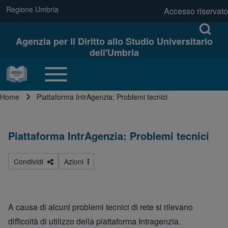
Skip to main navigation
Regione Umbria
(opens in new tab)
Accesso riservato
link regione
Menu profilo u
Open log
Open Search Bl
Agenzia per il Diritto allo Studio Universitario
dell'Umbria
Cerca
Toggle main menu
Navigazione principale
Home
Piattaforma IntrAgenzia: Problemi tecnici
Close search
Briciole di pane
Piattaforma IntrAgenzia: Problemi tecnici
Condividi
Azioni
A causa di alcuni problemi tecnici di rete si rilevano
difficoltà di utilizzo della piattaforma Intragenzia.