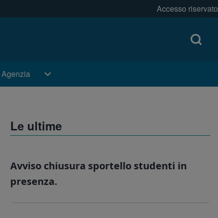
Accesso riservato
Open log
Menu pr
Open Search Bl
i Agenzia
i Agenzia sub-navigation
Le ultime
Avviso chiusura sportello studenti in
presenza.