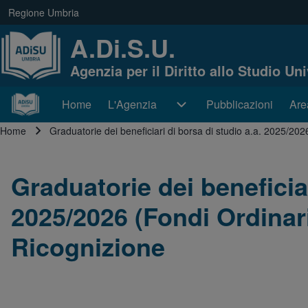
Skip to main navigation
Regione Umbria
(opens in new tab)
link regione
A.Di.S.U.
Agenzia per il Diritto allo Studio Un
Cerca
Home
L'Agenzia
L'Agenzia sub-navigation
Pubblicazioni
Are
Are
Navigazione principale
Home
Graduatorie dei beneficiari di borsa di studio a.a. 2025/20
Close search
Briciole di pane
Graduatorie dei beneficiar
2025/2026 (Fondi Ordinar
Ricognizione