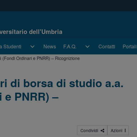
iversitario dell'Umbria
a Studenti
a Studenti sub-navigation
News
F.A.Q.
F.A.Q. sub-navigation
Contatti
Portal
Portal
26 (Fondi Ordinari e PNRR) – Ricognizione
i di borsa di studio a.a.
i e PNRR) –
Condividi
Azioni