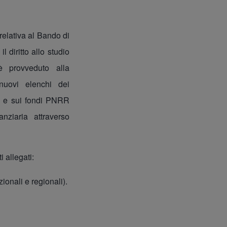
relativa al Bando di
 diritto allo studio
è provveduto alla
 nuovi elenchi dei
li) e sui fondi PNRR
nziaria attraverso
 allegati:
zionali e regionali).