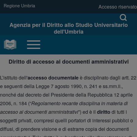
Skip to main navigation
Regione Umbria
(opens in new tab)
Accesso riservato
link regione
Menu profilo u
Open log
Open Search Bl
Agenzia per il Diritto allo Studio Universitario
dell'Umbria
Cerca
Toggle main menu
Navigazione principale
Diritto di accesso ai documenti amministrativi
Close search
L’istituto dell'
accesso documentale
è disciplinato dagli artt. 22
e seguenti della Legge 7 agosto 1990, n. 241 e ss.mm.ii.,
nonché dal decreto del Presidente della Repubblica 12 aprile
2006, n. 184 (“
Regolamento recante disciplina in materia di
accesso ai documenti amministrativi
”) ed è il
diritto
di tutti i
soggetti privati, compresi quelli portatori di interessi pubblici o
diffusi, di prendere visione e di estrarre copia dei documenti