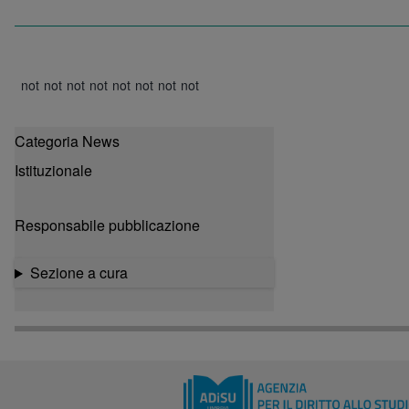
Image
Image
Image
Image
Image
Image
Image
Image
not
not
not
not
not
not
not
not
available
available
available
available
available
available
available
available
Categoria News
Istituzionale
Responsabile pubblicazione
Sezione a cura