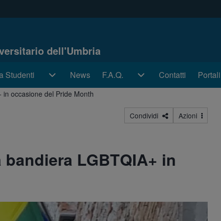
iversitario dell'Umbria
a Studenti
a Studenti sub-navigation
News
F.A.Q.
F.A.Q. sub-navigation
Contatti
Portal
Portal
in occasione del Pride Month
Condividi
Azioni
a bandiera LGBTQIA+ in