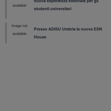
nuova esperienza editoriale per gli
available
studenti universitari
Image not
Presso ADiSU Umbria la nuova ESN
Immagine
available
House