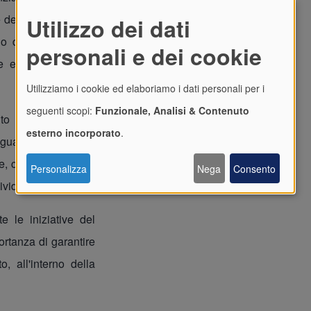
e della bandiera. Un
Utilizzo dei dati
no dell'Agenzia nel
personali e dei cookie
e e libera da ogni
Utilizziamo i cookie ed elaboriamo i dati personali per i
seguenti scopi:
Funzionale, Analisi & Contenuto
o della sensibilità
esterno incorporato
.
'uguaglianza e della
 culturali e sociali
Personalizza
Nega
Consento
ividuo.
 le iniziative del
ortanza di garantire
o, all'interno della