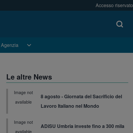
Accesso riservato
Open log
Menu pr
Open Search Bl
i Agenzia
i Agenzia sub-navigation
Le altre News
Image not
8 agosto - Giornata del Sacrificio del
Immagine
available
Lavoro Italiano nel Mondo
Image not
ADiSU Umbria investe fino a 300 mila
Immagine
available