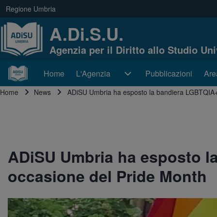
Skip to main navigation
Regione Umbria
(opens in new tab)
link regione
A.Di.S.U.
Agenzia per il Diritto allo Studio Un
Cerca
Home
L'Agenzia
L'Agenzia sub-navigation
Pubblicazioni
Are
Are
Navigazione principale
Home
News
ADiSU Umbria ha esposto la bandiera LGBTQIA+ 
Close search
Briciole di pane
ADiSU Umbria ha esposto l
occasione del Pride Month
Immagine