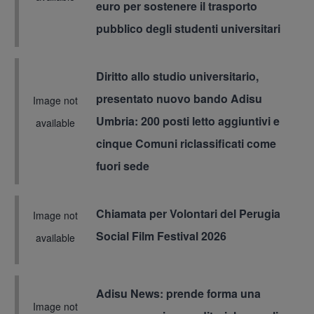
euro per sostenere il trasporto
pubblico degli studenti universitari
Diritto allo studio universitario,
Immagine
presentato nuovo bando Adisu
Image not
Umbria: 200 posti letto aggiuntivi e
available
cinque Comuni riclassificati come
fuori sede
Chiamata per Volontari del Perugia
Immagine
Image not
Social Film Festival 2026
available
Adisu News: prende forma una
Immagine
Image not