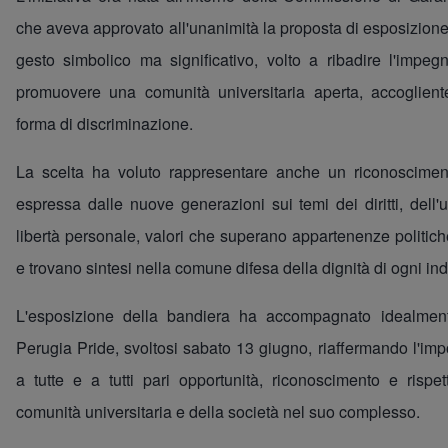
che aveva approvato all'unanimità la proposta di esposizion
gesto simbolico ma significativo, volto a ribadire l'impeg
promuovere una comunità universitaria aperta, accoglient
forma di discriminazione.
La scelta ha voluto rappresentare anche un riconosciment
espressa dalle nuove generazioni sui temi dei diritti, dell
libertà personale, valori che superano appartenenze politiche,
e trovano sintesi nella comune difesa della dignità di ogni ind
L'esposizione della bandiera ha accompagnato idealmente
Perugia Pride, svoltosi sabato 13 giugno, riaffermando l'imp
a tutte e a tutti pari opportunità, riconoscimento e rispett
comunità universitaria e della società nel suo complesso.