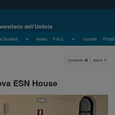
iversitario dell'Umbria
a Studenti
a Studenti sub-navigation
News
F.A.Q.
F.A.Q. sub-navigation
Contatti
Portal
Portal
Condividi
Azioni
ova ESN House