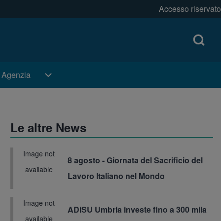
Accesso riservato
Open log
Menu pr
Open Search Bl
i Agenzia
i Agenzia sub-navigation
Le altre News
Image not
8 agosto - Giornata del Sacrificio del
Immagine
available
Lavoro Italiano nel Mondo
Image not
ADiSU Umbria investe fino a 300 mila
Immagine
available