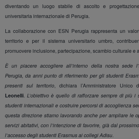
diventando un luogo stabile di ascolto e progettazion
universitaria internazionale di Perugia.
La collaborazione con ESN Perugia rappresenta un valore
territorio e per il sistema universitario umbro, contrib
promuovere inclusione, partecipazione, scambio culturale e 
È un piacere accogliere all’interno della nostra sede 
Perugia, da anni punto di riferimento per gli studenti Eras
presenti sul territorio
, dichiara l’Amministratore Unico
Leonelli
.
L’obiettivo è quello di rafforzare sempre di più i s
studenti internazionali e costruire percorsi di accoglienza sem
questa direzione stiamo lavorando anche per ampliare le op
servizi abitativi, con l’intenzione di favorire, già dal pross
l’accesso degli studenti Erasmus ai collegi Adisu
.