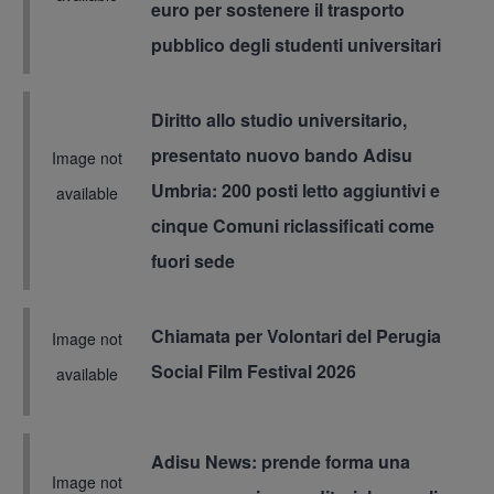
euro per sostenere il trasporto
pubblico degli studenti universitari
Diritto allo studio universitario,
Immagine
presentato nuovo bando Adisu
Image not
Umbria: 200 posti letto aggiuntivi e
available
cinque Comuni riclassificati come
fuori sede
Chiamata per Volontari del Perugia
Immagine
Image not
Social Film Festival 2026
available
Adisu News: prende forma una
Immagine
Image not