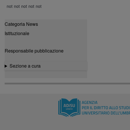
not
not
not
not
not
available
available
available
available
available
Categoria News
Istituzionale
Responsabile pubblicazione
Sezione a cura