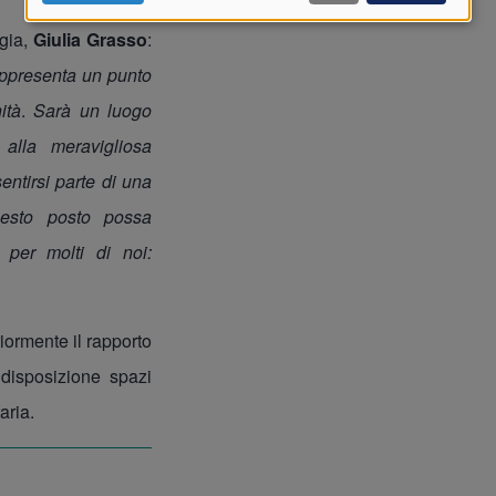
gia,
Giulia Grasso
:
appresenta un punto
ità
.
Sarà un luogo
 alla meravigliosa
ntirsi parte di una
uesto posto possa
 per molti di noi:
riormente il rapporto
 disposizione spazi
aria.