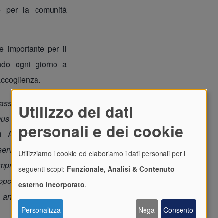
e per la comunità
 importante per il
uendo ogni giorno a
accoglienza.
l’associazione ESN
Utilizzo dei dati
mus e internazionali
personali e dei cookie
 di Adisu
Giacomo
ervizi dedicati agli
Utilizziamo i cookie ed elaboriamo i dati personali per i
pre più efficaci. In
seguenti scopi:
Funzionale, Analisi & Contenuto
portunità legate ai
esterno incorporato
.
imo anno accademico,
Personalizza
Nega
Consento