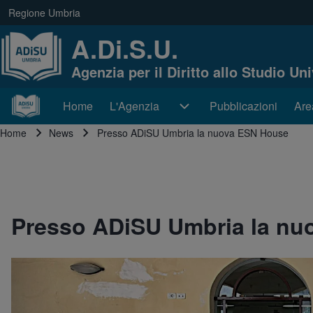
Skip to main navigation
Regione Umbria
(opens in new tab)
link regione
A.Di.S.U.
Agenzia per il Diritto allo Studio Un
Cerca
Home
L'Agenzia
L'Agenzia sub-navigation
Pubblicazioni
Are
Are
Navigazione principale
Home
News
Presso ADiSU Umbria la nuova ESN House
Close search
Briciole di pane
Presso ADiSU Umbria la nu
Immagine