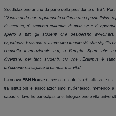
Soddisfazione anche da parte della presidente di ESN Peru
“
Questa sede non rappresenta soltanto uno spazio fisico: r
di incontro, di scambio culturale, di amicizie e di opportun
aperto a tutti gli studenti che desiderano avvicinarsi
esperienza Erasmus e vivere pienamente ciò che significa se
comunità internazionale qui, a Perugia. Spero che q
diventare, per tanti studenti, ciò che l’Erasmus è stato
un’esperienza capace di cambiare la vita
.”
La nuova
ESN House
nasce con l’obiettivo di rafforzare ulte
tra istituzioni e associazionismo studentesco, mettendo a
capaci di favorire partecipazione, integrazione e vita universit
Image
Image
Image
Image
Image