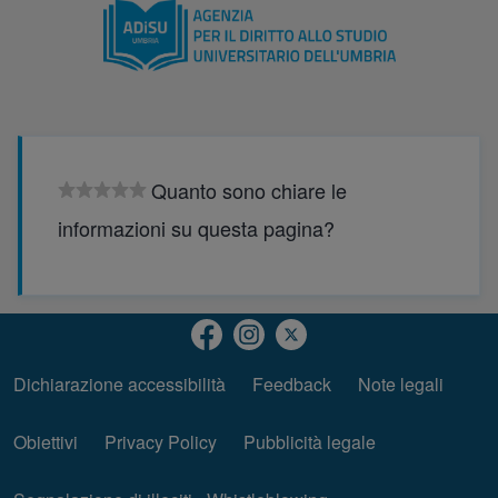
Quanto sono chiare le
informazioni su questa pagina?
Dichiarazione accessibilità
(opens in new tab)
Feedback
Note legali
Piè di pagina
Obiettivi
(opens in new tab)
Privacy Policy
Pubblicità legale
(opens in new tab)