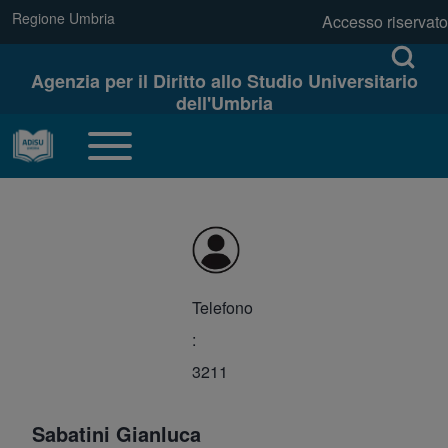
Skip to main navigation
Regione Umbria
(opens in new tab)
Accesso riservato
link regione
Menu profilo u
Open log
Open Search Bl
Agenzia per il Diritto allo Studio Universitario
dell'Umbria
Cerca
Toggle main menu
Navigazione principale
Close search
Telefono
3211
Sabatini Gianluca