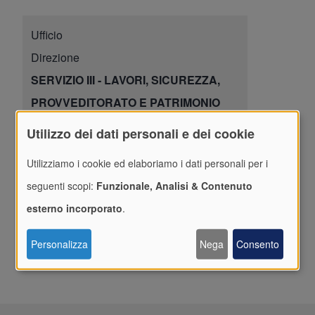
Ufficio
Direzione
SERVIZIO III - LAVORI, SICUREZZA,
PROVVEDITORATO E PATRIMONIO
Direzione
Utilizzo dei dati personali e dei cookie
SERVIZIO I - DIRITTO ALLO STUDIO
Utilizziamo i cookie ed elaboriamo i dati personali per i
UNIVERSITARIO E INTERVENTI POST-
seguenti scopi:
Funzionale, Analisi & Contenuto
UNIVERSITARI
esterno incorporato
.
Dirigente
Personalizza
Nega
Consento