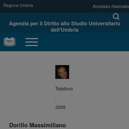
Skip to main navigation
Regione Umbria
(opens in new tab)
Accesso riservato
link regione
Menu profilo u
Open log
Open Search Bl
Agenzia per il Diritto allo Studio Universitario
dell'Umbria
Cerca
Toggle main menu
Navigazione principale
Close search
Telefono
3265
Dorillo Massimiliano