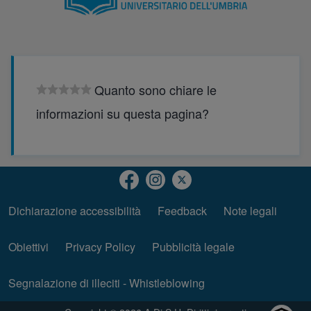
Quanto sono chiare le
informazioni su questa pagina?
Dichiarazione accessibilità
(opens in new tab)
Feedback
Note legali
Piè di pagina
Obiettivi
(opens in new tab)
Privacy Policy
Pubblicità legale
(opens in new tab)
Segnalazione di illeciti - Whistleblowing
(opens in new tab)