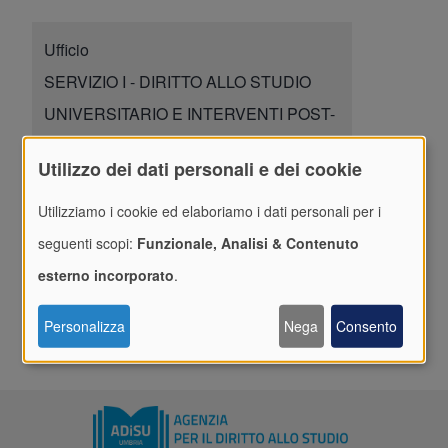
Ufficio
SERVIZIO I - DIRITTO ALLO STUDIO
UNIVERSITARIO E INTERVENTI POST-
UNIVERSITARI
Utilizzo dei dati personali e dei cookie
Assegnazione Borse di Studio e altri
benefici a concorso
Utilizziamo i cookie ed elaboriamo i dati personali per i
seguenti scopi:
Funzionale, Analisi & Contenuto
Dipendente
esterno incorporato
.
FAQer
Personalizza
Nega
Consento